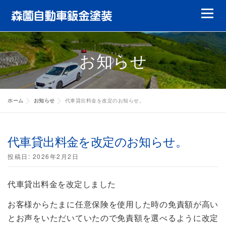
コ
メニュ
ン
テ
鈑金塗装
ガラスリペア
ガラス交換
ン
お知らせ
ツ
ヘッドライトリペア
やまもりレンタカー
へ
ス
特選中古車
修理実績
会員について
キ
ホーム
お知らせ
代車貸出料金を改定のお知らせ。
ッ
キャッシュバック
代車について
賠償責任について
修理実績
プ
代車貸出料金を改定のお知らせ。
お客様の声
会社案内
修理実績
投稿日:
2026年2月2日
修理実績
代車貸出料金を改定しました
修理実績
お客様からたまに任意保険を使用した時の免責額が高い
とお声をいただいていたので免責額を選べるように改定