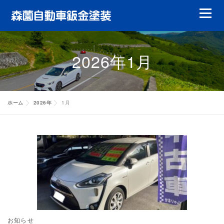
コ
メニュ
ン
テ
鈑金塗装
ガラスリペア
ガラス交換
ン
2026年1月
ツ
ヘッドライトリペア
やまもりレンタカー
へ
ス
特選中古車
修理実績
会員について
キ
ホーム
2026年
1月
ッ
キャッシュバック
代車について
賠償責任について
修理実績
プ
お客様の声
会社案内
修理実績
修理実績
修理実績
お知らせ