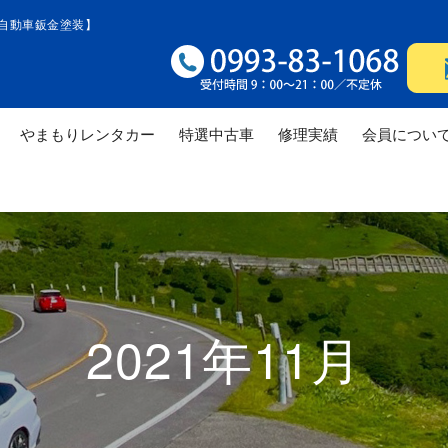
自動車鈑金塗装】
やまもりレンタカー
特選中古車
修理実績
会員につい
修理実績
修理実績
修理
2021年11月
修理実績