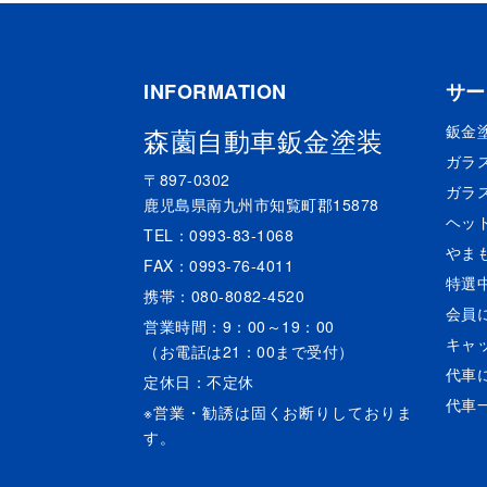
INFORMATION
サー
鈑金
森薗自動車鈑金塗装
ガラ
〒897-0302
ガラ
鹿児島県南九州市知覧町郡15878
ヘッ
TEL：0993-83-1068
やま
FAX：0993-76-4011
特選
携帯：080-8082-4520
会員
営業時間：9：00～19：00
キャ
（お電話は21：00まで受付）
代車
定休日：不定休
代車
※営業・勧誘は固くお断りしておりま
す。