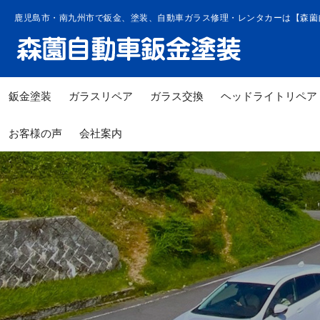
コ
鹿児島市・南九州市で鈑金、塗装、自動車ガラス修理・レンタカーは【森薗
ン
テ
ン
ツ
鈑金塗装
ガラスリペア
ガラス交換
ヘッドライトリペア
へ
ス
お客様の声
会社案内
キ
ッ
プ