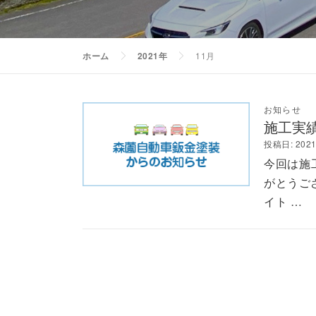
ホーム
2021年
11月
お知らせ
施工実
投稿日:
202
今回は施
がとうご
イト …