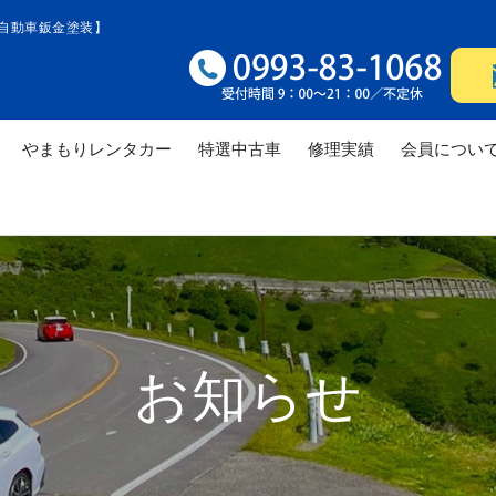
自動車鈑金塗装】
やまもりレンタカー
特選中古車
修理実績
会員につい
修理実績
修理実績
修理
お知らせ
修理実績