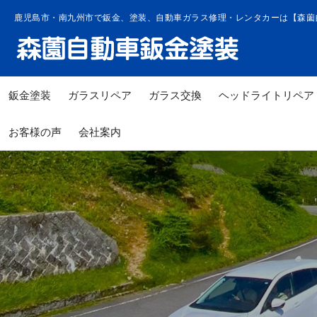
コ
鹿児島市・南九州市で鈑金、塗装、自動車ガラス修理・レンタカーは【森薗
ン
テ
ン
ツ
鈑金塗装
ガラスリペア
ガラス交換
ヘッドライトリペア
へ
ス
お客様の声
会社案内
キ
ッ
プ