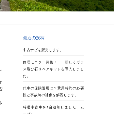
最近の投稿
中古ナビを販売します。
修理モニター募集！！ 新しくガラ
し
ス飛び石リペアキットを導入しまし
た。
す
代車の保険適用は？費用特約の必要
安
性と事故時の補償を解説します。
さ
特選中古車を1台追加しました（ム
ーブ）