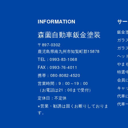
INFORMATION
サー
鈑金
森薗自動車鈑金塗装
ガラ
〒897-0302
ガラ
鹿児島県南九州市知覧町郡15878
ヘッ
TEL：0993-83-1068
やま
FAX：0993-76-4011
特選
携帯：080-8082-4520
会員
営業時間：9：00～19：00
キャ
（お電話は21：00まで受付）
代車
定休日：不定休
代車
※営業・勧誘は固くお断りしておりま
す。