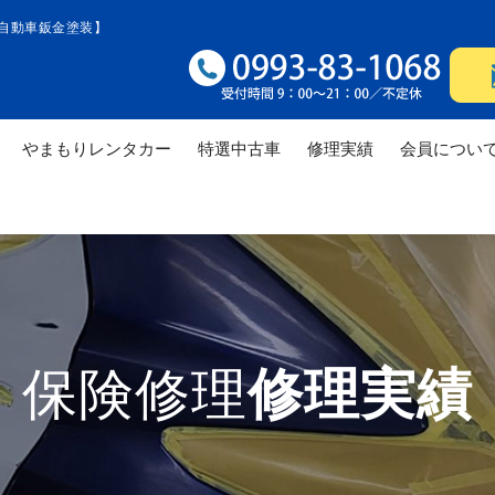
自動車鈑金塗装】
やまもりレンタカー
特選中古車
修理実績
会員につい
修理実績
修理実績
修理
保険修理
修理実績
修理実績