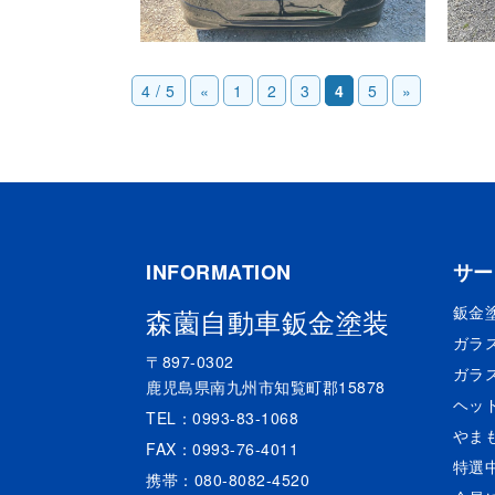
4 / 5
«
1
2
3
4
5
»
INFORMATION
サー
鈑金
森薗自動車鈑金塗装
ガラ
〒897-0302
ガラ
鹿児島県南九州市知覧町郡15878
ヘッ
TEL：0993-83-1068
やま
FAX：0993-76-4011
特選
携帯：080-8082-4520