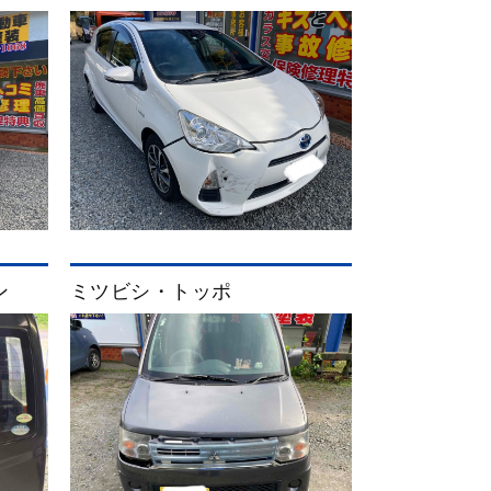
ン
ミツビシ・トッポ