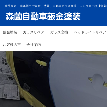
コ
鹿児島市・南九州市で鈑金、塗装、自動車ガラス修理・レンタカーは【森薗
ン
テ
ン
ツ
鈑金塗装
ガラスリペア
ガラス交換
ヘッドライトリペア
へ
ス
お客様の声
会社案内
キ
ッ
プ