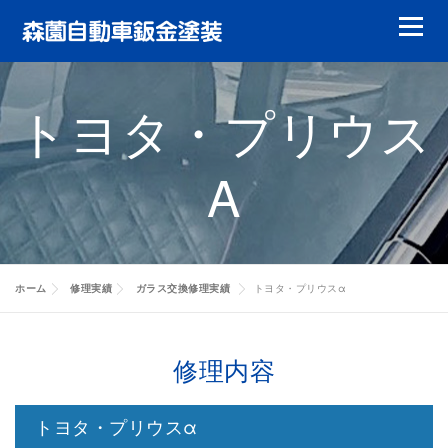
コ
メニュ
ン
テ
鈑金塗装
ガラスリペア
ガラス交換
ン
トヨタ・プリウス
ツ
ヘッドライトリペア
やまもりレンタカー
へ
Α
ス
特選中古車
修理実績
会員について
キ
ッ
キャッシュバック
代車について
賠償責任について
修理実績
プ
お客様の声
会社案内
修理実績
ホーム
修理実績
ガラス交換修理実績
トヨタ・プリウスα
修理実績
修理内容
修理実績
トヨタ・プリウスα