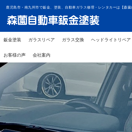
コ
鹿児島市・南九州市で鈑金、塗装、自動車ガラス修理・レンタカーは【森薗
ン
テ
ン
ツ
鈑金塗装
ガラスリペア
ガラス交換
ヘッドライトリペア
へ
ス
お客様の声
会社案内
キ
ッ
プ