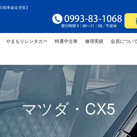
自動車鈑金塗装】
やまもりレンタカー
特選中古車
修理実績
会員につい
修理実績
修理実績
修理
マツダ・CX5
修理実績