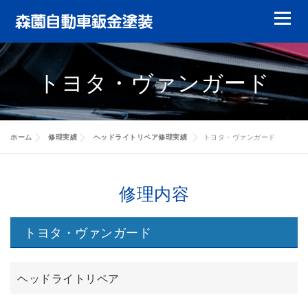
コ
メニュ
ン
テ
鈑金塗装
ガラスリペア
ガラス交換
ン
トヨタ・ヴァンガード
ツ
ヘッドライトリペア
やまもりレンタカー
へ
ス
特選中古車
修理実績
会員について
キ
ホーム
修理実績
ヘッドライトリペア修理実績
トヨタ・ヴァンガード
ッ
キャッシュバック
代車について
賠償責任について
修理実績
プ
修理内容
お客様の声
会社案内
修理実績
トヨタ・ヴァンガード
修理実績
修理実績
ヘッドライトリペア