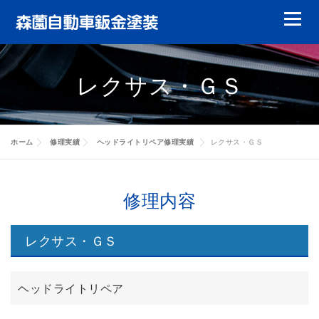
コ
メニュ
ン
テ
鈑金塗装
ガラスリペア
ガラス交換
ン
レクサス・ＧＳ
ツ
ヘッドライトリペア
やまもりレンタカー
へ
ス
特選中古車
修理実績
会員について
キ
ホーム
修理実績
ヘッドライトリペア修理実績
レクサス・ＧＳ
ッ
キャッシュバック
代車について
賠償責任について
修理実績
プ
修理内容
お客様の声
会社案内
修理実績
レクサス・ＧＳ
修理実績
修理実績
ヘッドライトリペア