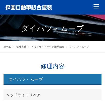
コ
メニュ
ン
テ
鈑金塗装
ガラスリペア
ガラス交換
ン
ダイハツ・ムーブ
ツ
ヘッドライトリペア
やまもりレンタカー
へ
ス
特選中古車
修理実績
会員について
キ
ホーム
修理実績
ヘッドライトリペア修理実績
ダイハツ・ムーブ
ッ
キャッシュバック
代車について
賠償責任について
修理実績
プ
修理内容
お客様の声
会社案内
修理実績
ダイハツ・ムーブ
修理実績
修理実績
ヘッドライトリペア