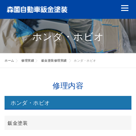
コ
メニュ
ン
テ
鈑金塗装
ガラスリペア
ガラス交換
ン
ホンダ・ホビオ
ツ
ヘッドライトリペア
やまもりレンタカー
へ
ス
特選中古車
修理実績
会員について
キ
ホーム
修理実績
鈑金塗装修理実績
ホンダ・ホビオ
ッ
キャッシュバック
代車について
賠償責任について
修理実績
プ
修理内容
お客様の声
会社案内
修理実績
ホンダ・ホビオ
修理実績
修理実績
鈑金塗装