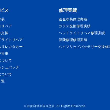
ビス
修理実績
塗装
鈑金塗装
修理実績
スリペア
ガラス交換
修理実績
ス交換
ヘッドライトリペア
修理実績
ドライトリペア
保険修理
修理実績
もりレンタカー
ハイブリッドバッテリー交換
修
中古車
について
ッシュバック
について
一覧
© 森薗自動車鈑金塗装. All Rights Reserved.