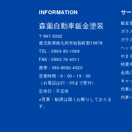
INFORMATION
サー
鈑金
森薗自動車鈑金塗装
ガラ
〒897-0302
ガラ
鹿児島県南九州市知覧町郡15878
ヘッ
TEL：0993-83-1068
やま
FAX：0993-76-4011
特選
携帯：080-8082-4520
会員
営業時間：9：00～19：00
キャ
（お電話は21：00まで受付）
代車
定休日：不定休
代車
※営業・勧誘は固くお断りしておりま
す。