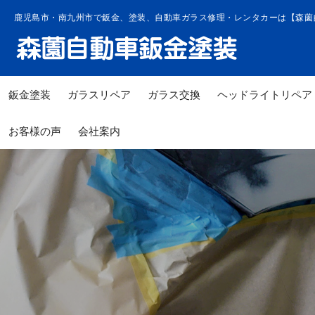
コ
鹿児島市・南九州市で鈑金、塗装、自動車ガラス修理・レンタカーは【森薗
ン
テ
ン
ツ
鈑金塗装
ガラスリペア
ガラス交換
ヘッドライトリペア
へ
ス
お客様の声
会社案内
キ
ッ
プ