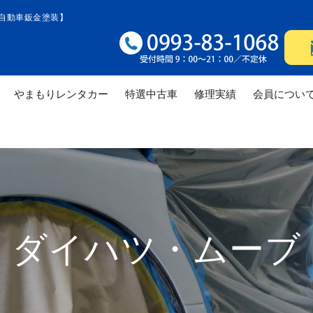
自動車鈑金塗装】
やまもりレンタカー
特選中古車
修理実績
会員につい
修理実績
修理実績
修理
ダイハツ・ムーブ
修理実績