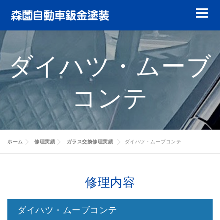
コ
メニュ
ン
テ
鈑金塗装
ガラスリペア
ガラス交換
ン
ダイハツ・ムーブ
ツ
ヘッドライトリペア
やまもりレンタカー
へ
コンテ
ス
特選中古車
修理実績
会員について
キ
ッ
キャッシュバック
代車について
賠償責任について
修理実績
プ
お客様の声
会社案内
修理実績
ホーム
修理実績
ガラス交換修理実績
ダイハツ・ムーブコンテ
修理実績
修理内容
修理実績
ダイハツ・ムーブコンテ