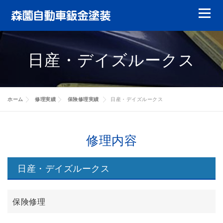
コ
メニュ
ン
テ
鈑金塗装
ガラスリペア
ガラス交換
ン
日産・デイズルークス
ツ
ヘッドライトリペア
やまもりレンタカー
へ
ス
特選中古車
修理実績
会員について
キ
ホーム
修理実績
保険修理実績
日産・デイズルークス
ッ
キャッシュバック
代車について
賠償責任について
修理実績
プ
修理内容
お客様の声
会社案内
修理実績
日産・デイズルークス
修理実績
修理実績
保険修理