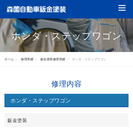
コ
メニュ
ン
テ
鈑金塗装
ガラスリペア
ガラス交換
ン
ホンダ・ステップワゴン
ツ
ヘッドライトリペア
やまもりレンタカー
へ
ス
特選中古車
修理実績
会員について
キ
ホーム
修理実績
鈑金塗装修理実績
ホンダ・ステップワゴン
ッ
キャッシュバック
代車について
賠償責任について
修理実績
プ
修理内容
お客様の声
会社案内
修理実績
ホンダ・ステップワゴン
修理実績
修理実績
鈑金塗装