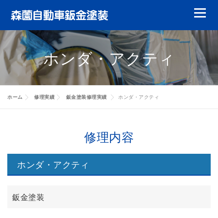
コ
メニュ
ン
テ
鈑金塗装
ガラスリペア
ガラス交換
ン
ホンダ・アクティ
ツ
ヘッドライトリペア
やまもりレンタカー
へ
ス
特選中古車
修理実績
会員について
キ
ホーム
修理実績
鈑金塗装修理実績
ホンダ・アクティ
ッ
キャッシュバック
代車について
賠償責任について
修理実績
プ
修理内容
お客様の声
会社案内
修理実績
ホンダ・アクティ
修理実績
修理実績
鈑金塗装