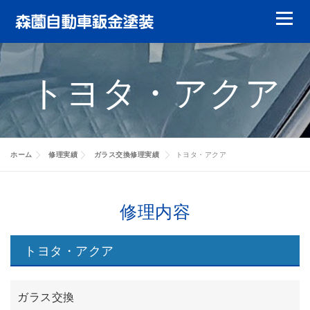
コ
メニュ
ン
テ
鈑金塗装
ガラスリペア
ガラス交換
ン
トヨタ・アクア
ツ
ヘッドライトリペア
やまもりレンタカー
へ
ス
特選中古車
修理実績
会員について
キ
ホーム
修理実績
ガラス交換修理実績
トヨタ・アクア
ッ
キャッシュバック
代車について
賠償責任について
修理実績
プ
お客様の声
会社案内
修理実績
修理内容
修理実績
トヨタ・アクア
修理実績
ガラス交換