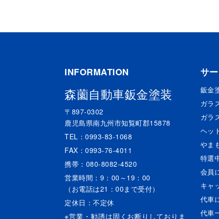
INFORMATION
サー
鈑金
森薗自動車鈑金塗装
ガラ
〒897-0302
ガラ
鹿児島県南九州市知覧町郡15878
ヘッ
TEL：0993-83-1068
やま
FAX：0993-76-4011
特選
携帯：080-8082-4520
会員
営業時間：9：00～19：00
キャ
（お電話は21：00まで受付）
代車
定休日：不定休
代車
※営業・勧誘は固くお断りしておりま