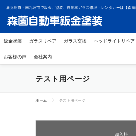
コ
鹿児島市・南九州市で鈑金、塗装、自動車ガラス修理・レンタカーは【森薗
ン
テ
ン
ツ
鈑金塗装
ガラスリペア
ガラス交換
ヘッドライトリペア
へ
ス
お客様の声
会社案内
キ
ッ
テスト用ページ
プ
ホーム
テスト用ページ
加入料