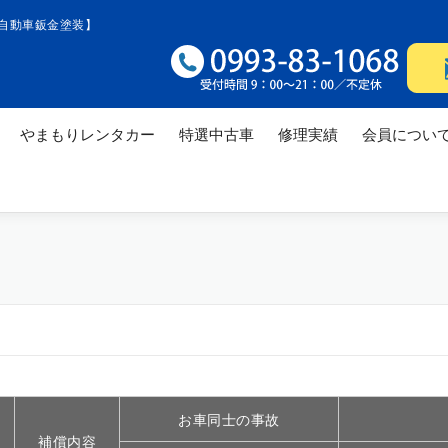
自動車鈑金塗装】
やまもりレンタカー
特選中古車
修理実績
会員につい
修理実績
修理実績
修理
修理実績
お車同士の事故
補償内容